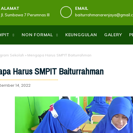
ALAMAT
EMAIL
Jl. Sumbawa 7 Perumnas III
baiturrahmanarenjaya@gmail.
MPIT
NON FORMAL
KEUNGGULAN
GALERY
P
gram Sekolah
»
Mengapa Harus SMPIT Baiturrahman
pa Harus SMPIT Baiturrahman
tember 14, 2022