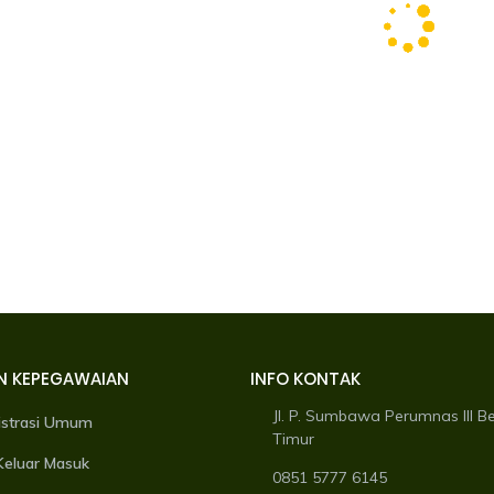
N KEPEGAWAIAN
INFO KONTAK
Jl. P. Sumbawa Perumnas III B
istrasi Umum
Timur
Keluar Masuk
0851 5777 6145