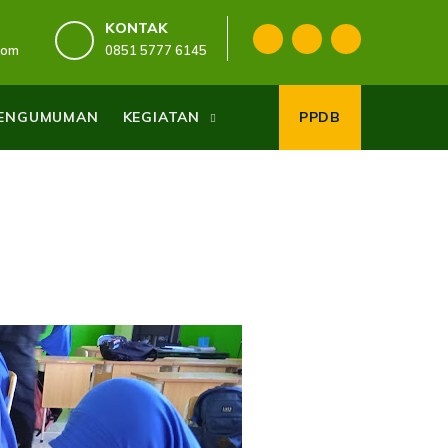
KONTAK
com
0851 5777 6145
ENGUMUMAN
KEGIATAN
PPDB