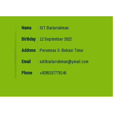
Nama
: SIT Baiturrahman
Birthday
: 12 September 2022
Address
: Perumnas 3- Bekasi Timur
Email
: sditbaiturrahman@ymail.com
Phone
: +6285157776145