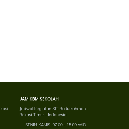
JAM KBM SEKOLAH
ekasi
Jadwal Kegiatan SIT Baiturrahman -
Bekasi Timur - Indonesia
SENIN-KAMIS: 07.00 - 15.00 WIB